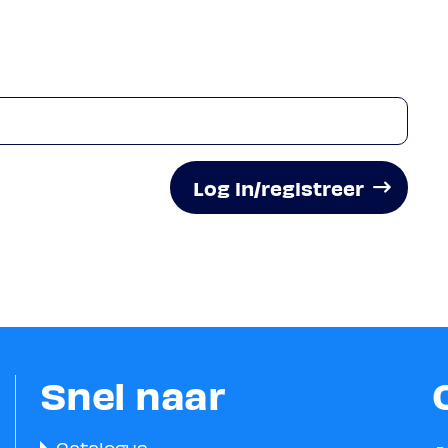
Log in/registreer
Snel naar
Catalogus