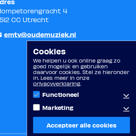
dres
lompetorengracht 4
512 CC Utrecht
emtv@oudemuziek.nl
Cookies
We helpen u ook online graag zo
goed mogelijk en gebruiken
daarvoor cookies. Stel ze hieronder
in. Lees meer in onze
privacyverklaring
.
Functioneel
Marketing
Functionele cookies
Deze zijn nodig om de website
goed te laten functioneren. Zo
Social media plugins
Accepteer alle cookies
wordt uw winkelmandje onthouden
Dit zijn cookies die door derde
tijdens de bestelling en kunt u
partijen worden geplaatst. Met