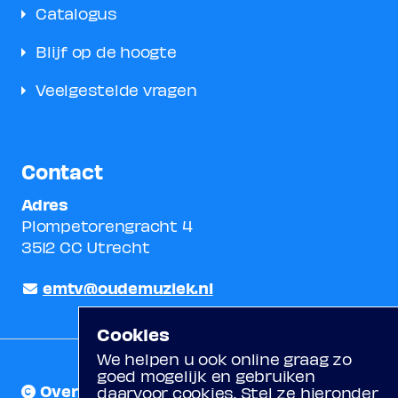
Catalogus
Blijf op de hoogte
Veelgestelde vragen
Contact
Adres
Plompetorengracht 4
3512 CC Utrecht
emtv@oudemuziek.nl
Cookies
We helpen u ook online graag zo
goed mogelijk en gebruiken
Over ons
daarvoor cookies. Stel ze hieronder