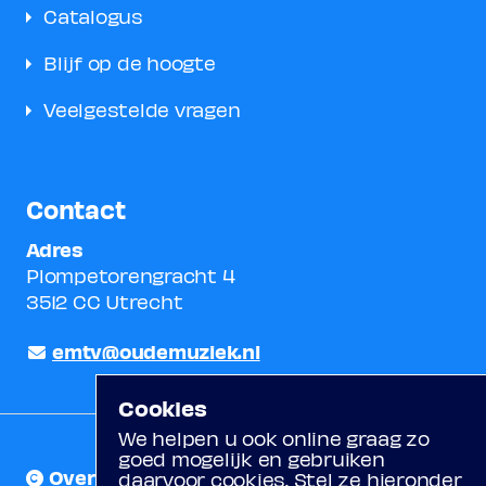
Catalogus
Blijf op de hoogte
Veelgestelde vragen
Contact
Adres
Plompetorengracht 4
3512 CC Utrecht
emtv@oudemuziek.nl
Cookies
We helpen u ook online graag zo
goed mogelijk en gebruiken
Over ons
daarvoor cookies. Stel ze hieronder